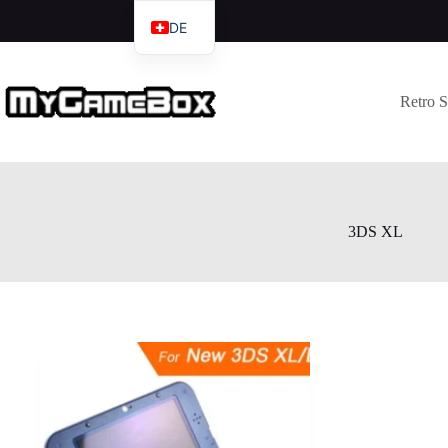
DE
EN
IT
Retro 
FR
3DS XL