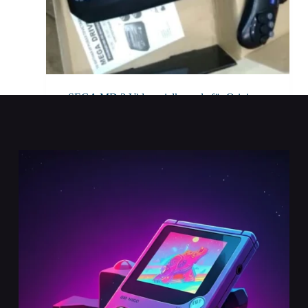
SEGA MD 2 Videospielkonsole für Origina...
Retro Konsolen
Add To Cart
CHF
64.00
–
CHF
69.00