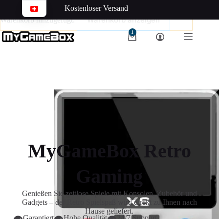
«Schutzhülle Halterung und Game Controll...» wurde deinem
Kostenloser Versand
Warenkorb anzeigen
Warenkorb hinzugefügt.
1
MyGameBox Retro
Gaming
Genießen Sie zeitlose Spiele mit Konsolen, Zubehör und
Gadgets – der Retro Spielspaß wird direkt zu Ihnen nach
Hause geliefert.
Garantiert
Hohe Qualität
24/7 Support