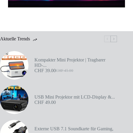
i
l
*
Aktuelle Trends
Kompakter Mini Projektor | Tragbarer
HD-...
CHF
39.00
CHF
45.00
USB Mini Projektor mit LCD-Display &...
CHF
49.00
Externe USB 7.1 Soundkarte für Gaming,