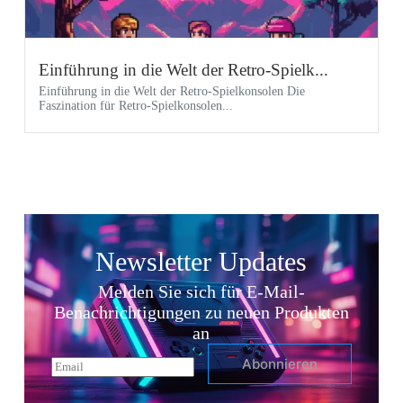
Einführung in die Welt der Retro-Spielk...
Einführung in die Welt der Retro-Spielkonsolen Die
Faszination für Retro-Spielkonsolen...
Newsletter Updates
Melden Sie sich für E-Mail-
Benachrichtigungen zu neuen Produkten
an
Abonnieren
E
m
a