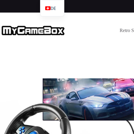
DE
EN
IT
Retro 
FR