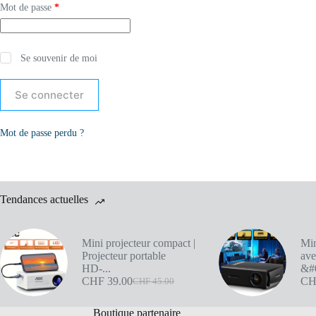
Mot de passe
*
Se souvenir de moi
Se connecter
Mot de passe perdu ?
Tendances actuelles
Mini projecteur compact |
Min
Projecteur portable
av
HD-...
&#0
CHF
39.00
CH
CHF
45.00
Boutique partenaire