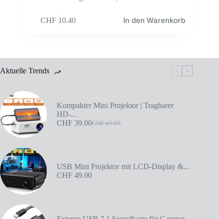
In den Warenkorb
CHF
10.40
Aktuelle Trends
Kompakter Mini Projektor | Tragbarer
HD-...
CHF
39.00
CHF
45.00
USB Mini Projektor mit LCD-Display &...
CHF
49.00
Externe USB 7.1 Soundkarte für Gaming,