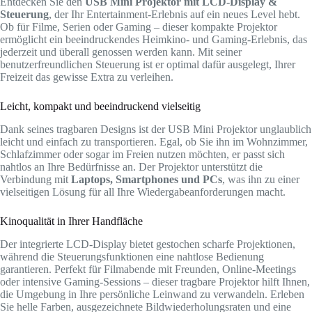
Entdecken Sie den
USB Mini Projektor mit LCD-Display &
Steuerung
, der Ihr Entertainment-Erlebnis auf ein neues Level hebt.
Ob für Filme, Serien oder Gaming – dieser kompakte Projektor
ermöglicht ein beeindruckendes Heimkino- und Gaming-Erlebnis, das
jederzeit und überall genossen werden kann. Mit seiner
benutzerfreundlichen Steuerung ist er optimal dafür ausgelegt, Ihrer
Freizeit das gewisse Extra zu verleihen.
Leicht, kompakt und beeindruckend vielseitig
Dank seines tragbaren Designs ist der USB Mini Projektor unglaublich
leicht und einfach zu transportieren. Egal, ob Sie ihn im Wohnzimmer,
Schlafzimmer oder sogar im Freien nutzen möchten, er passt sich
nahtlos an Ihre Bedürfnisse an. Der Projektor unterstützt die
Verbindung mit
Laptops, Smartphones und PCs
, was ihn zu einer
vielseitigen Lösung für all Ihre Wiedergabeanforderungen macht.
Kinoqualität in Ihrer Handfläche
Der integrierte LCD-Display bietet gestochen scharfe Projektionen,
während die Steuerungsfunktionen eine nahtlose Bedienung
garantieren. Perfekt für Filmabende mit Freunden, Online-Meetings
oder intensive Gaming-Sessions – dieser tragbare Projektor hilft Ihnen,
die Umgebung in Ihre persönliche Leinwand zu verwandeln. Erleben
Sie helle Farben, ausgezeichnete Bildwiederholungsraten und eine