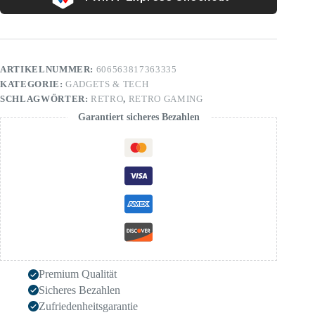
ARTIKELNUMMER:
606563817363335
KATEGORIE:
GADGETS & TECH
SCHLAGWÖRTER:
RETRO
,
RETRO GAMING
Garantiert sicheres Bezahlen
Premium Qualität
Sicheres Bezahlen
Zufriedenheitsgarantie