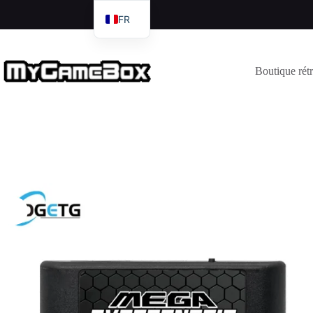
FR
DE
EN
Boutique rét
IT