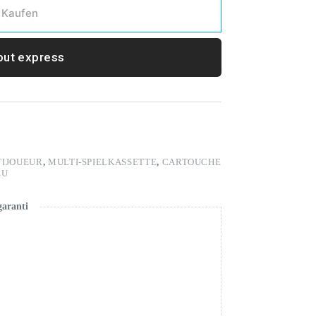
Kaufen
ut express
TIJOUEUR
,
MULTI-SPIELKASSETTE
,
CARTOUCHE
EU
garanti