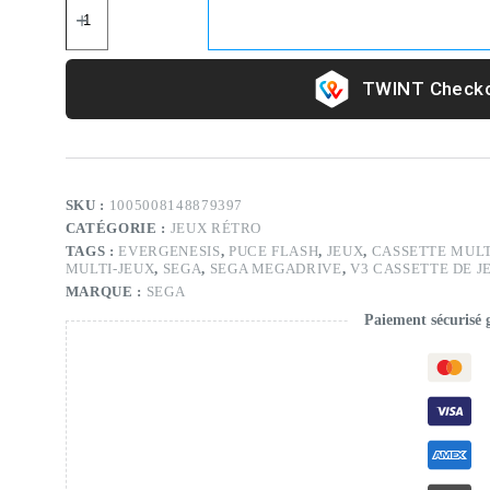
Checko
SKU :
1005008148879397
CATÉGORIE :
JEUX RÉTRO
TAGS :
EVERGENESIS
,
PUCE FLASH
,
JEUX
,
CASSETTE MUL
MULTI-JEUX
,
SEGA
,
SEGA MEGADRIVE
,
V3 CASSETTE DE J
MARQUE :
SEGA
Paiement sécurisé 